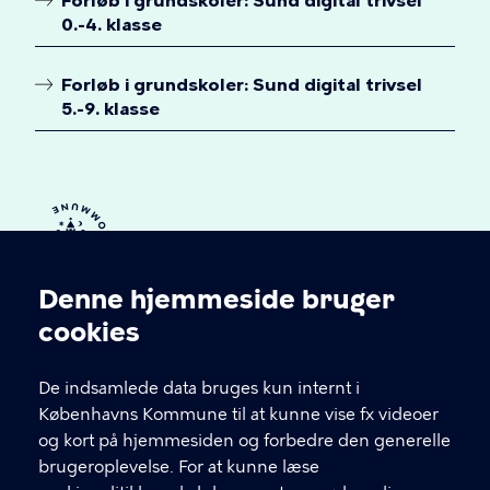
Forløb i grundskoler: Sund digital trivsel
0.-4. klasse
Forløb i grundskoler: Sund digital trivsel
5.-9. klasse
Denne hjemmeside bruger
Cookieindstillinger
cookies
Center for Børn og Unges
De indsamlede data bruges kun internt i
Sundhed
Københavns Kommune til at kunne vise fx videoer
og kort på hjemmesiden og forbedre den generelle
Hans Kirks Vej 8, 2200 København N
brugeroplevelse. For at kunne læse