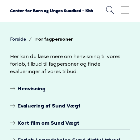
Gå
til
Center for Børn og Unges Sundhed – Kbh
hovedindhold
Forside
For fagpersoner
Brødkrumme
For
Her kan du læse mere om henvisning til vores
forløb, tilbud til fagpersoner og finde
fagpersoner
evalueringer af vores tilbud.
Henvisning
Linkoversigt
Evaluering af Sund Vægt
Kort film om Sund Vægt