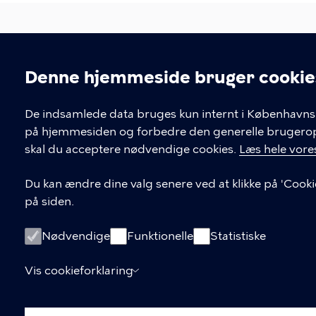
Denne hjemmeside bruger cookie
Center for Børn og Unge
Cookieindstil
De indsamlede data bruges kun internt i Københavns 
Hans Kirks Vej 8, 2200 København N
på hjemmesiden og forbedre den generelle brugerople
skal du acceptere nødvendige cookies.
Læs hele vores
KONTAKT
Du kan ændre dine valg senere ved at klikke på 'Cooki
på siden.
82 20 52 40
Kontakt os
Nødvendige
Funktionelle
Statistiske
Vis cookieforklaring