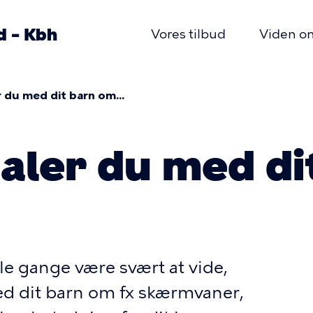
d – Kbh
Vores tilbud
Viden o
Primær
navigatio
 du med dit barn om...
mme
aler du med di
e gange være svært at vide,
ed dit barn om fx skærmvaner,