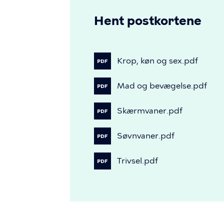
Hent postkortene
Krop,
køn
og
sex.pdf
Mad
og
bevægelse.pdf
Skærmvaner.pdf
Søvnvaner.pdf
Trivsel.pdf