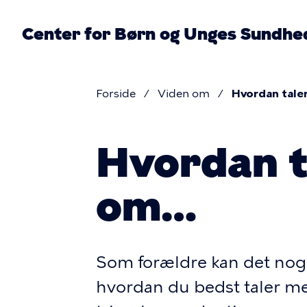
Gå
til
Center for Børn og Unges Sundhe
hovedindhold
Forside
Viden om
Hvordan taler
Brødkru
Hvordan t
om…
Som forældre kan det nogl
hvordan du bedst taler m