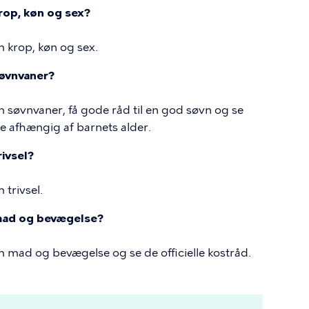
rop, køn og sex?
m krop, køn og sex.
søvnvaner?
m søvnvaner, få gode råd til en god søvn og se
ve afhængig af barnets alder.
ivsel?
 trivsel.
 mad og bevægelse?
om mad og bevægelse og se de officielle kostråd.