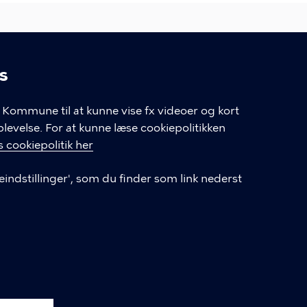
s
s Sundhed
linger
Kommune til at kunne vise fx videoer og kort
velse. For at kunne læse cookiepolitikken
 cookiepolitik her
LINKS
eindstillinger', som du finder som link nederst
BMI-beregner for børn og unge
Privatlivspolitik
Cookieindstillinger