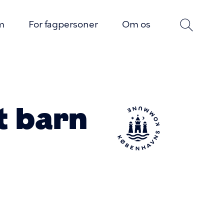
m
For fagpersoner
Om os
n
t barn